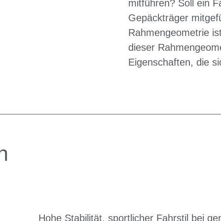
mitführen? Soll ein 
Gepäckträger mitgef
Rahmengeometrie ist
dieser Rahmengeomet
Eigenschaften, die si
n
Hohe Stabilität, sportlicher Fahrstil bei g