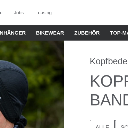
ce
Jobs
Leasing
NHÄNGER
BIKEWEAR
ZUBEHÖR
TOP-M
Kopfbede
KOP
BAN
ALLE
S