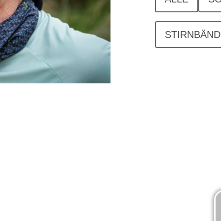
STIRNBÄN