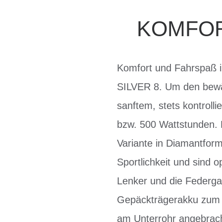
KOMFOR
Komfort und Fahrspaß im
SILVER 8. Um den bewäh
sanftem, stets kontrol
bzw. 500 Wattstunden. D
Variante in Diamantfor
Sportlichkeit und sind o
Lenker und die Federga
Gepäckträgerakku zum L
am Unterrohr angebrach