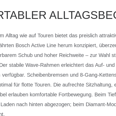
TABLER ALLTAGSBE
 Alltag wie auf Touren bietet das preislich attra
rten Bosch Active Line herum konzipiert, überze
lierbarem Schub und hoher Reichweite – zur Wahl s
er stabile Wave-Rahmen erleichtert das Auf- und 
m verfügbar. Scheibenbremsen und 8-Gang-Kettens
ptimal für flotte Touren. Die aufrechte Sitzhaltun
bel erlauben komfortable Fortbewegung. Beim Tiefe
aden nach hinten abgezogen; beim Diamant-Modell
t.